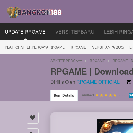
UPDATE RPGAME
VERSI TERBARU
LEBIH RING
PLATFORM TERPERCAYA RPGAME
RPGAME
VERSI TANPA BUG
L
APK TERPERCAYA
RPGAME
RPGAME | Do
RPGAME | Download 
Dirillis Oleh
RPGAME OFFICIAL
5.00
Reviews
5.00
Item Details
96
stars