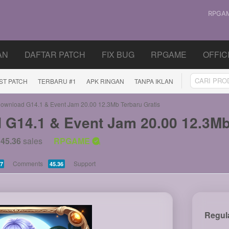
RPGA
AN
DAFTAR PATCH
FIX BUG
RPGAME
OFFIC
IST PATCH
TERBARU #1
APK RINGAN
TANPA IKLAN
wnload G14.1 & Event Jam 20.00 12.3Mb Terbaru Gratis
G14.1 & Event Jam 20.00 12.3Mb 
45.36
sales
RPGAME
Comments
Support
7
45.36
Regul